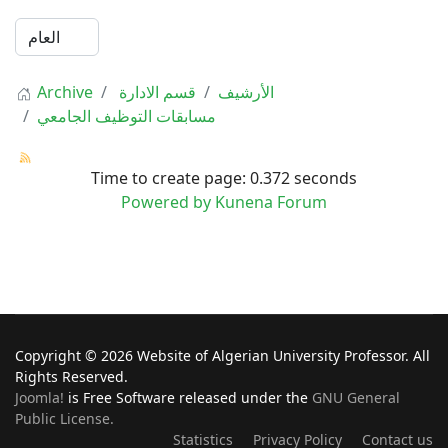
Archive
قسم الادارة
الأرشيف
مسابقات التوظيف الجامعي
Time to create page: 0.372 seconds
Powered by
Kunena Forum
Copyright © 2026 Website of Algerian University Professor. All
Rights Reserved.
Joomla!
is Free Software released under the
GNU General
Public License.
Statistics
Privacy Policy
Contact us