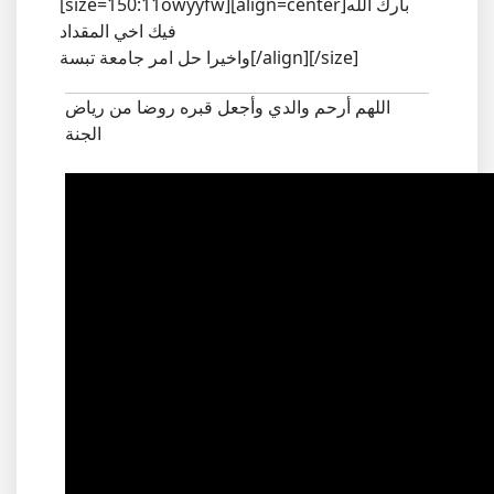
[size=150:11owyyfw][align=center]بارك الله
فيك اخي المقداد
واخيرا حل امر جامعة تبسة[/align][/size]
اللهم أرحم والدي وأجعل قبره روضا من رياض
الجنة