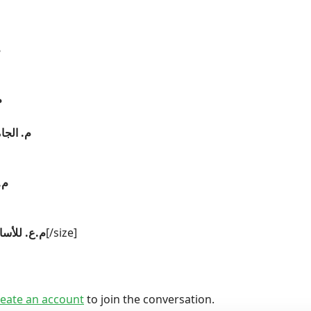
م
م
م. الجا
م.
[/size]
م.ع. للأسات
eate an account
to join the conversation.