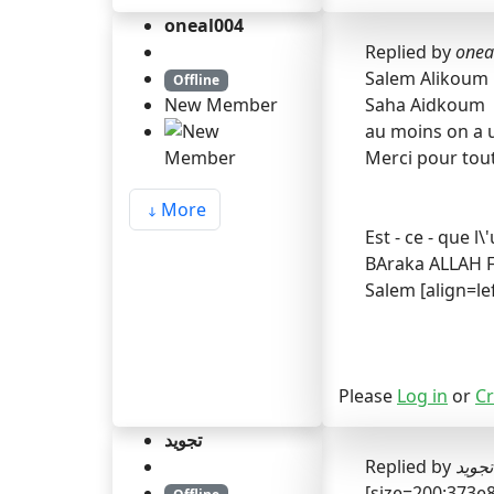
oneal004
Replied by
onea
Salem Alikoum
Offline
Saha Aidkoum
New Member
au moins on a 
Merci pour tout
More
Est - ce - que l
BAraka ALLAH 
Salem [align=lef
Please
Log in
or
Cr
تجويد
تجويد
Replied by