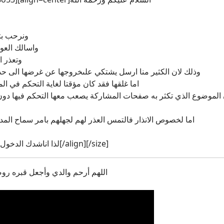
ونرحب بت
واسالك العود
وتعذر ا
وذلك لان الكثير منا ارسل يشتكي علىخروجها عن غرضها الى حد 
اما غلقها فقد كان مؤقتا لغاية التحكم في ا
ن الموضوع الذي تكثر به صفحات المشاركة يصعب معها التحكم فيها دون 
اما لخصوص الانذار فالتمس العذر لهم لجهلهم بامر سماح المدي
لذا اناشدك الدخول والاخ سامي كذلك[/align][/size]
اللهم أرحم والدي وأجعل قبره رو