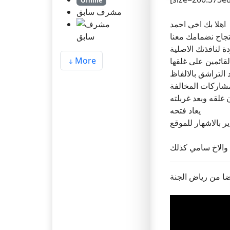
Offline
مشرف سابق
اهلا بك اخي احمد
جاح نضمامك معنا
ة لنافذتك الاصلية
More
لقائمين على غلقها
التراشق بالالفاظ
لمشاركات المخالفة
غلقه وبعد غربلته
يعاد فتحه
ر بالاشهار للموقع
ضا من رياض الجنة