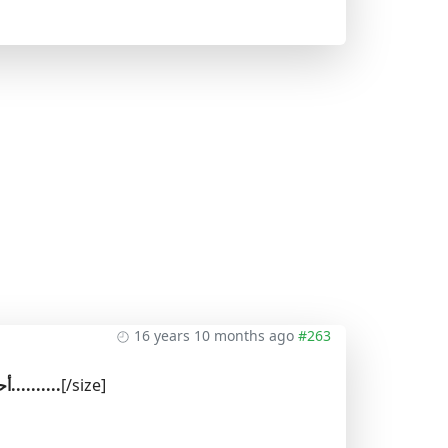
16 years 10 months ago
#263
[/size]
أحمد2006 معكم ...هلا إجتمعنا هنا من جديد....حتى لا تتشتت جهودنا..........