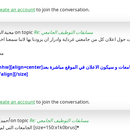
eate an account
to join the conversation.
Re: مسابقات التوظيف الجامعي
on topic
محبة ال
حول اعلان كل من جامعتي غرداية وادرار ان يزودنا بها لاننا سمعنا اخ
مش
[size=150:3sii8hhw][align=center]نعلمك أخي الكريم أنه لحد الآن لم ت
نزوله في الجرائد[/lign][/size
eate an account
to join the conversation.
Re: مسابقات التوظيف الجامعي
on topic
أحمد2006
*
الجامعات التي لم تعلن بعد * منقول [size=150:x1k0brus]