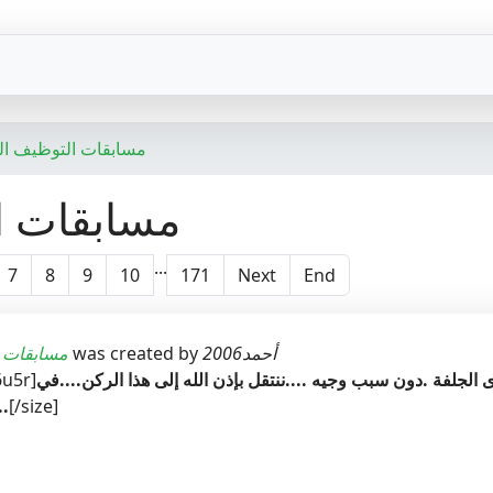
مسابقات التوظيف ال
مسابقات ا
...
7
8
9
10
171
Next
End
أحمد2006
was created by
مسابقات 
 الجلفة .دون سبب وجيه ....ننتقل بإذن الله إلى هذا الركن....في
6u5r]
[/size]
إنتظار