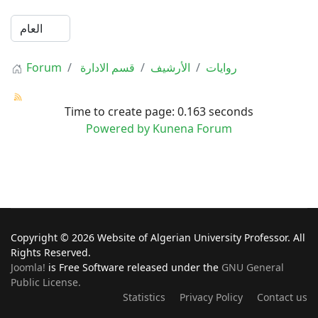
Forum
قسم الادارة
الأرشيف
روايات
Time to create page: 0.163 seconds
Powered by
Kunena Forum
Copyright © 2026 Website of Algerian University Professor. All
Rights Reserved.
Joomla!
is Free Software released under the
GNU General
Public License.
Statistics
Privacy Policy
Contact us